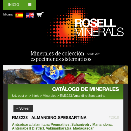
INICIO
Idioma
Ud. está en >
Inicio
>
Minerales
> RM3223 Almandino-Spessartina
< Volver
RM3223 ALMANDINO-SPESSARTINA
#2618
Antsotsara
,
Ialamitana Pegmatites
,
Sahanivotry Manandona
,
Antsirabe II District
,
Vakinankaratra
,
Madagascar