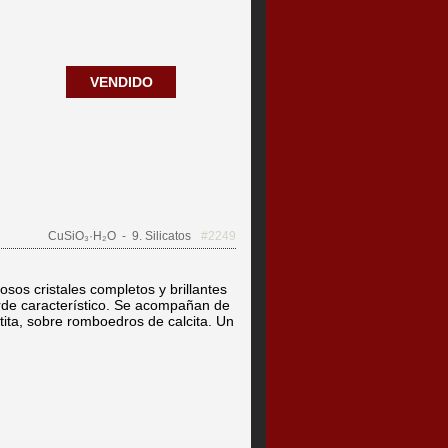
VENDIDO
CuSiO₃·H₂O
- 9. Silicatos
#2249
os cristales completos y brillantes
erde característico. Se acompañan de
tita, sobre romboedros de calcita. Un