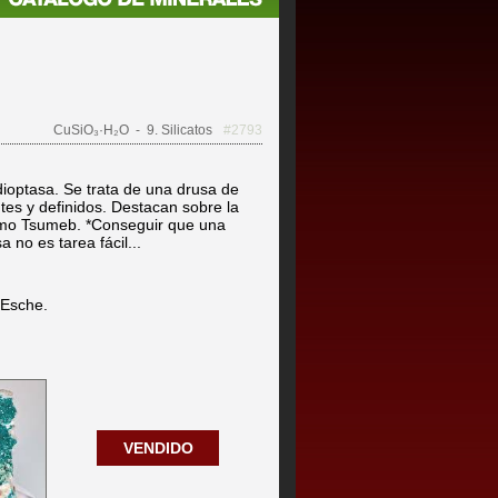
CuSiO₃·H₂O
- 9. Silicatos
#2793
optasa. Se trata de una drusa de
tes y definidos. Destacan sobre la
como Tsumeb. *Conseguir que una
a no es tarea fácil...
 Esche.
VENDIDO