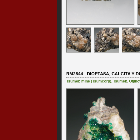
RM2844 DIOPTASA, CALCITA Y D
Tsumeb mine (Tsumcorp)
,
Tsumeb
,
Otjiko