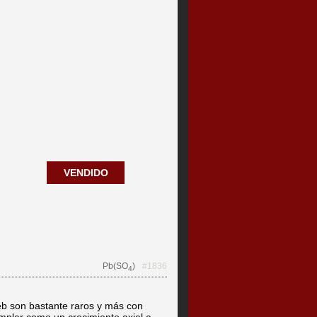
VENDIDO
Pb(SO
)
#1836
4
eb son bastante raros y más con