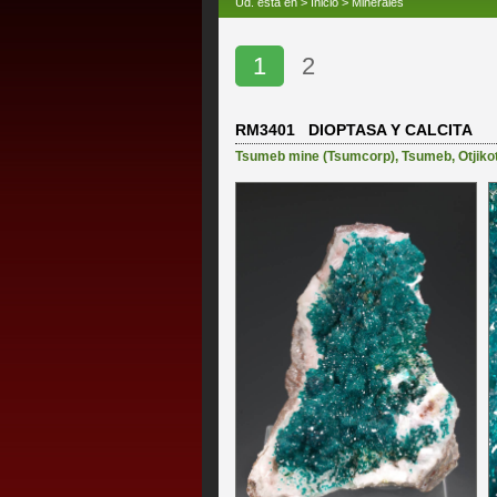
Ud. está en >
Inicio
>
Minerales
1
2
RM3401 DIOPTASA Y CALCITA
Tsumeb mine (Tsumcorp)
,
Tsumeb
,
Otjiko