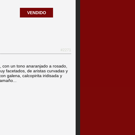
VENDIDO
#2271
, con un tono anaranjado a rosado,
uy facetados, de aristas curvadas y
n galena, calcopirita iridisada y
 tamaño...