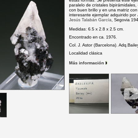
estas formas. Se presenta este eje
paralelo de cristales bipirámidales,
con buen brillo y en una matriz c
interesante ejemplar adquirido por 
Jesús Talabán García
, Segovia 19
Medidas: 6.5 x 2.8 x 2.5 cm.
Encontrado en ca. 1976.
Col. J. Astor (Barcelona). Adq.Baile
Localidad clásica
Más información