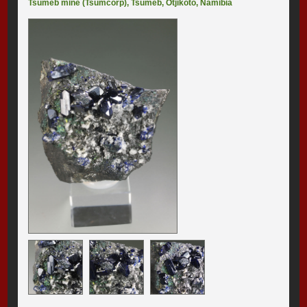
Tsumeb mine (Tsumcorp)
,
Tsumeb
,
Otjikoto
,
Namibia