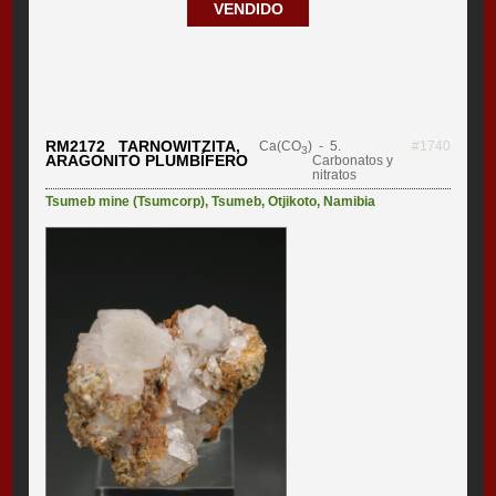
VENDIDO
RM2172 TARNOWITZITA,
Ca(CO
)
- 5.
#1740
3
ARAGONITO PLUMBÍFERO
Carbonatos y
nitratos
Tsumeb mine (Tsumcorp)
,
Tsumeb
,
Otjikoto
,
Namibia