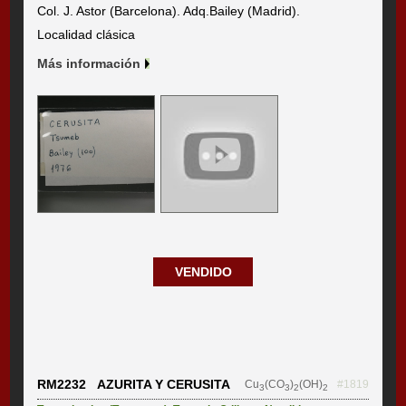
Col. J. Astor (Barcelona). Adq.Bailey (Madrid).
Localidad clásica
Más información
VENDIDO
RM2232 AZURITA Y CERUSITA
Cu
(CO
)
(OH)
#1819
3
3
2
2