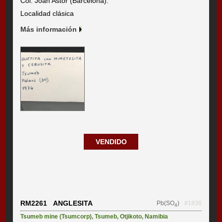
Col. Joan Astor (Barcelona).
Localidad clásica
Más información
VENDIDO
RM2261 ANGLESITA
Pb(SO
)
#1836
4
Tsumeb mine (Tsumcorp)
,
Tsumeb
,
Otjikoto
,
Namibia