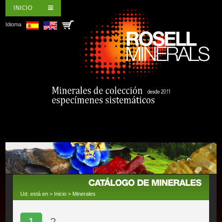
INICIO
Idioma
Ud. está en >
Inicio
>
Minerales
1
2