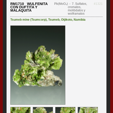
RM1710 WULFENITA
Pb(MoO₄)
- 7. Sulfatos,
#1321
CON DUFTITA Y
cromatos,
MALAQUITA
molibdatos y
wolframatos
Tsumeb mine (Tsumcorp)
,
Tsumeb
,
Otjikoto
,
Namibia