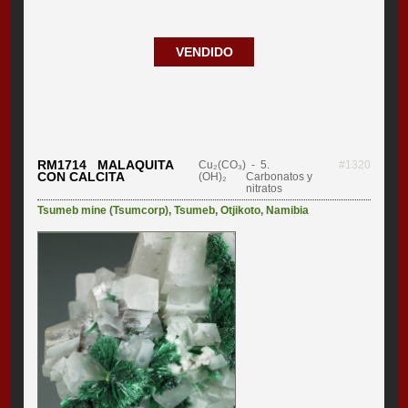
VENDIDO
RM1714 MALAQUITA
Cu₂(CO₃)
- 5.
#1320
CON CALCITA
(OH)₂
Carbonatos y
nitratos
Tsumeb mine (Tsumcorp)
,
Tsumeb
,
Otjikoto
,
Namibia