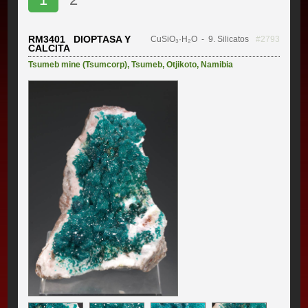
RM3401 DIOPTASA Y
CuSiO₃·H₂O
- 9. Silicatos
#2793
CALCITA
Tsumeb mine (Tsumcorp)
,
Tsumeb
,
Otjikoto
,
Namibia