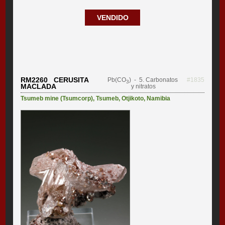
VENDIDO
RM2260 CERUSITA
Pb(CO
)
- 5. Carbonatos
#1835
3
MACLADA
y nitratos
Tsumeb mine (Tsumcorp)
,
Tsumeb
,
Otjikoto
,
Namibia