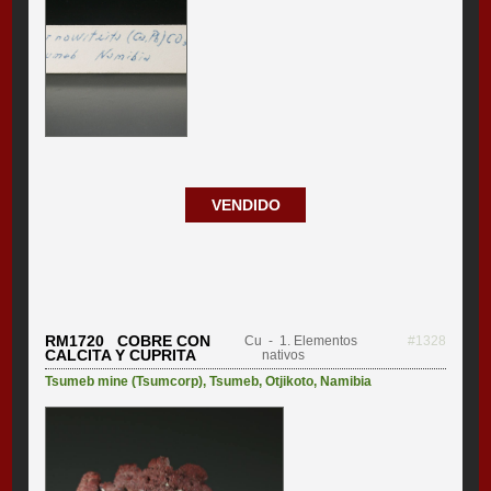
VENDIDO
RM1720 COBRE CON
Cu
- 1. Elementos
#1328
CALCITA Y CUPRITA
nativos
Tsumeb mine (Tsumcorp)
,
Tsumeb
,
Otjikoto
,
Namibia