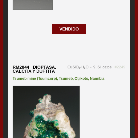
VENDIDO
RM2844 DIOPTASA,
CuSiO₃·H₂O
- 9. Silicatos
#2249
CALCITA Y DUFTITA
Tsumeb mine (Tsumcorp)
,
Tsumeb
,
Otjikoto
,
Namibia