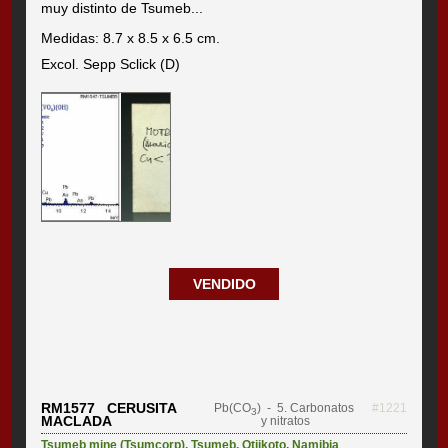
muy distinto de Tsumeb...
Medidas: 8.7 x 8.5 x 6.5 cm.
Excol. Sepp Sclick (D)
VENDIDO
RM1577 CERUSITA
Pb(CO
)
- 5. Carbonatos
#1221
3
MACLADA
y nitratos
Tsumeb mine (Tsumcorp)
,
Tsumeb
,
Otjikoto
,
Namibia