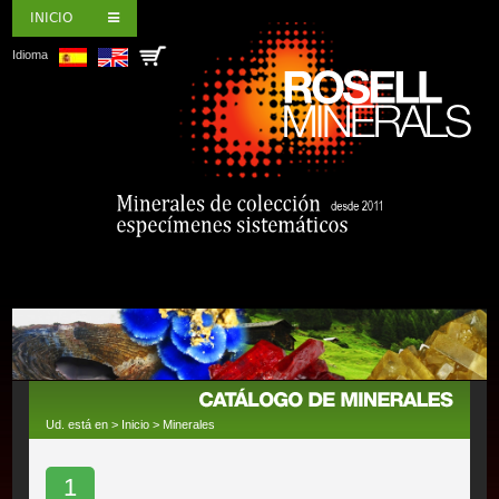
INICIO
Idioma
Ud. está en >
Inicio
>
Minerales
1