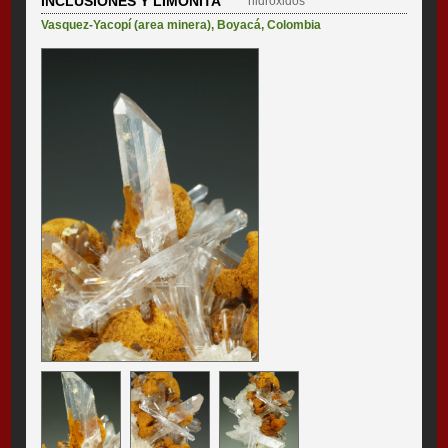
INCLUSIONES Y LIMONITA
hidróxidos
Vasquez-Yacopí (area minera)
,
Boyacá
,
Colombia