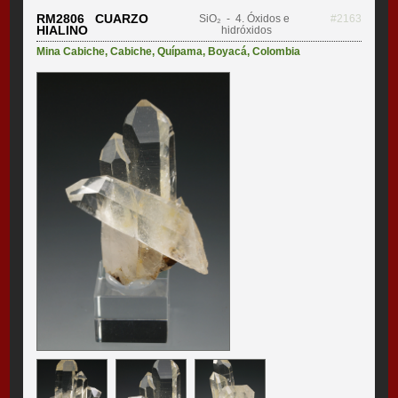
RM2806 CUARZO
SiO₂
- 4. Óxidos e
#2163
HIALINO
hidróxidos
Mina Cabiche
,
Cabiche
,
Quípama
,
Boyacá
,
Colombia