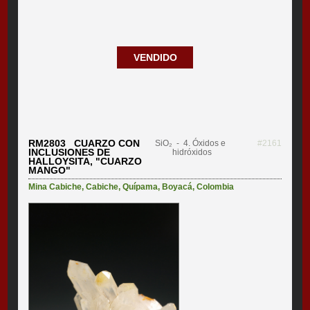
VENDIDO
RM2803 CUARZO CON
SiO₂
- 4. Óxidos e
#2161
INCLUSIONES DE
hidróxidos
HALLOYSITA, "CUARZO
MANGO"
Mina Cabiche
,
Cabiche
,
Quípama
,
Boyacá
,
Colombia