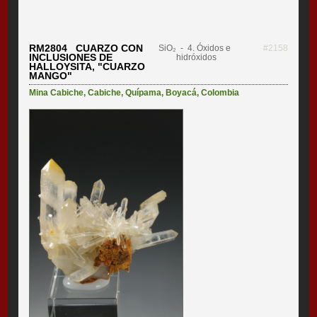
RM2804 CUARZO CON
SiO₂
- 4. Óxidos e
#2158
INCLUSIONES DE
hidróxidos
HALLOYSITA, "CUARZO
MANGO"
Mina Cabiche
,
Cabiche
,
Quípama
,
Boyacá
,
Colombia