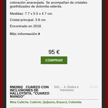
coloración anaranjada. Se acompañan de cristales
goethitizados de dolomita-siderita.
Medidas: 7.7 x 5.5 x 4.7 cm.
Cristal principal: 3.8 cm.
Encontrado en 2018.
Más información
95 €
COMPRAR
RM2802 CUARZO CON
SiO₂
- 4. Óxidos e
#2160
INCLUSIONES DE
hidróxidos
HALLOYSITA, "CUARZO
MANGO"
Mina Cabiche
,
Cabiche
,
Quípama
,
Boyacá
,
Colombia