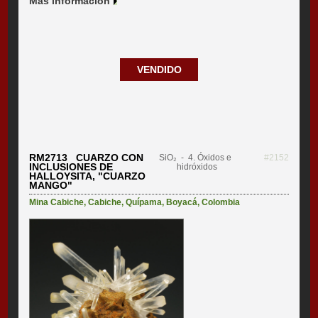
Más información
VENDIDO
RM2713 CUARZO CON
SiO₂
- 4. Óxidos e
#2152
INCLUSIONES DE
hidróxidos
HALLOYSITA, "CUARZO
MANGO"
Mina Cabiche
,
Cabiche
,
Quípama
,
Boyacá
,
Colombia