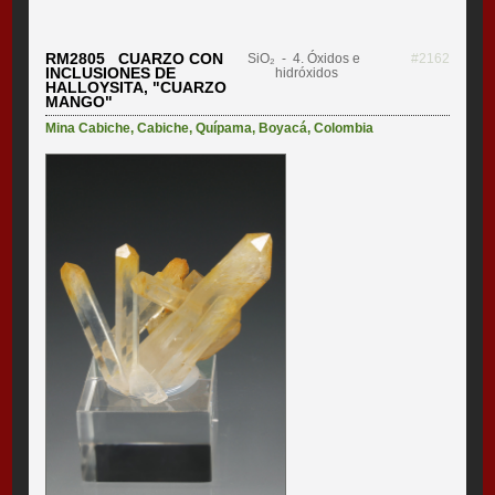
RM2805 CUARZO CON
SiO₂
- 4. Óxidos e
#2162
INCLUSIONES DE
hidróxidos
HALLOYSITA, "CUARZO
MANGO"
Mina Cabiche
,
Cabiche
,
Quípama
,
Boyacá
,
Colombia