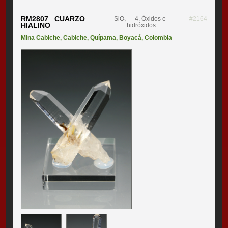
RM2807 CUARZO
SiO₂
- 4. Óxidos e
#2164
HIALINO
hidróxidos
Mina Cabiche
,
Cabiche
,
Quípama
,
Boyacá
,
Colombia