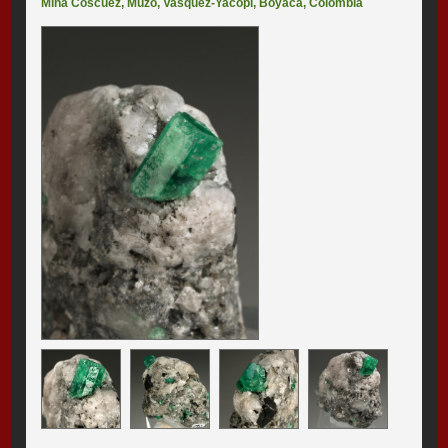
Mina Coscuez
,
Muzo
,
Vasquez-Yacopí
,
Boyacá
,
Colombia