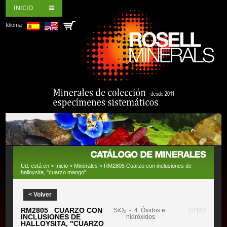
INICIO
Idioma
Ud. está en >
Inicio
>
Minerales
> RM2805 Cuarzo con inclusiones de
halloysita, "cuarzo mango"
< Volver
RM2805 CUARZO CON
SiO₂
- 4. Óxidos e
#2162
INCLUSIONES DE
hidróxidos
HALLOYSITA, "CUARZO