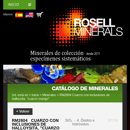
INICIO
Idioma
Ud. está en >
Inicio
>
Minerales
> RM2804 Cuarzo con inclusiones de
halloysita, "cuarzo mango"
< Volver
RM2804 CUARZO CON
SiO₂
- 4. Óxidos e
#2158
INCLUSIONES DE
hidróxidos
HALLOYSITA, "CUARZO