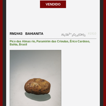
VENDIDO
RM2443 BAHIANITA
#1910
5+
Al
Sb
O
(OH)
5
3
14
2
Pico das Almas rio
,
Paramirim das Crioulas
,
Érico Cardoso
,
Bahia
,
Brasil