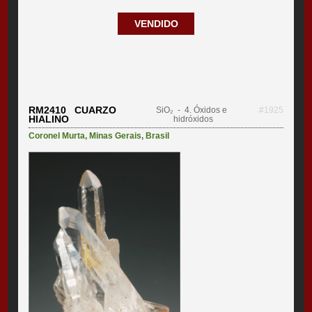
VENDIDO
RM2410 CUARZO
SiO₂
- 4. Óxidos e
#1925
HIALINO
hidróxidos
Coronel Murta
,
Minas Gerais
,
Brasil