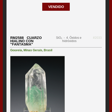
VENDIDO
RM2588 CUARZO
SiO₂
- 4. Óxidos e
#2033
HIALINO CON
hidróxidos
"FANTASMA"
Gouveia
,
Minas Gerais
,
Brasil