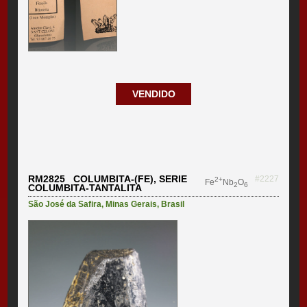
VENDIDO
RM2825 COLUMBITA-(FE), SERIE
#2227
2+
Fe
Nb
O
2
6
COLUMBITA-TANTALITA
São José da Safira
,
Minas Gerais
,
Brasil