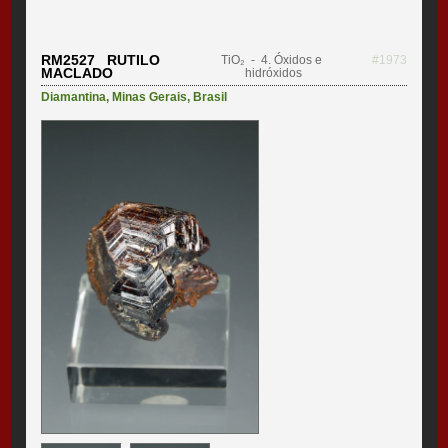
RM2527 RUTILO
TiO₂
- 4. Óxidos e
#1973
MACLADO
hidróxidos
Diamantina
,
Minas Gerais
,
Brasil