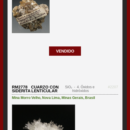
VENDIDO
RM2778 CUARZO CON
SiO₂
- 4. Óxidos e
#2207
SIDERITA LENTICULAR
hidróxidos
Mina Morro Velho
,
Nova Lima
,
Minas Gerais
,
Brasil