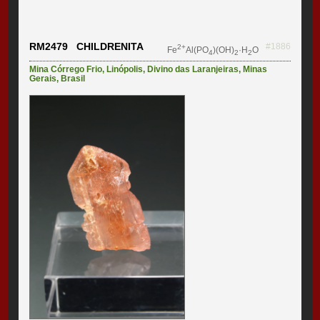
RM2479 CHILDRENITA
#1886
2+
Fe
Al(PO
)(OH)
·H
O
4
2
2
Mina Córrego Frio
,
Linópolis
,
Divino das Laranjeiras
,
Minas
Gerais
,
Brasil