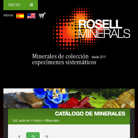
INICIO
Idioma
Ud. está en >
Inicio
>
Minerales
1
2
3