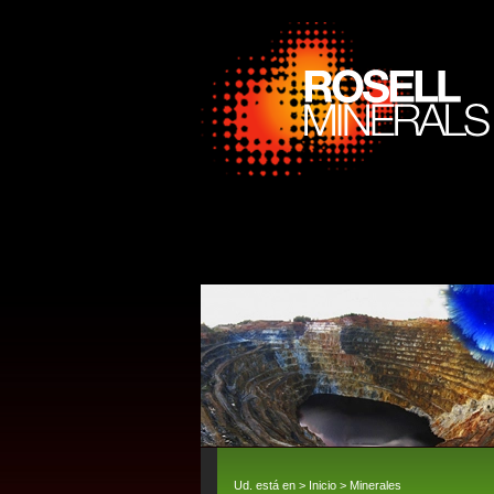
Ud. está en >
Inicio
>
Minerales