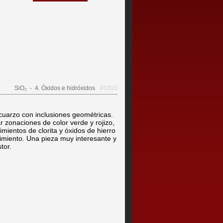
SiO₂
- 4. Óxidos e hidróxidos
#1810
 cuarzo con inclusiones geométricas.
zonaciones de color verde y rojizo,
ientos de clorita y óxidos de hierro
ecimiento. Una pieza muy interesante y
tor.