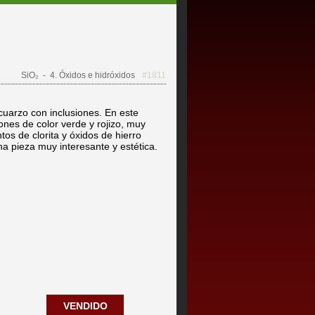
SiO₂
- 4. Óxidos e hidróxidos
#1811
cuarzo con inclusiones. En este
nes de color verde y rojizo, muy
os de clorita y óxidos de hierro
na pieza muy interesante y estética.
VENDIDO