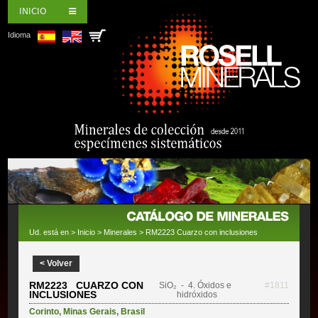
INICIO
Idioma
Ud. está en >
Inicio
>
Minerales
> RM2223 Cuarzo con inclusiones
< Volver
RM2223 CUARZO CON
SiO₂
- 4. Óxidos e
#1811
INCLUSIONES
hidróxidos
Corinto
,
Minas Gerais
,
Brasil