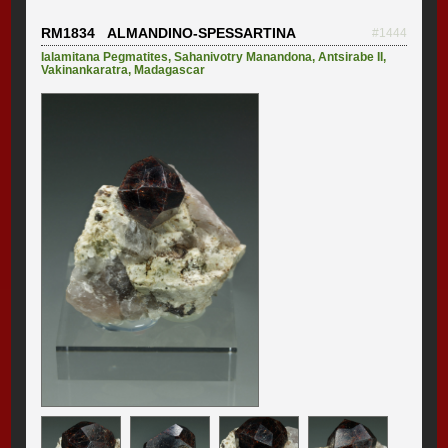
RM1834 ALMANDINO-SPESSARTINA
#1444
Ialamitana Pegmatites
,
Sahanivotry Manandona
,
Antsirabe II
,
Vakinankaratra
,
Madagascar