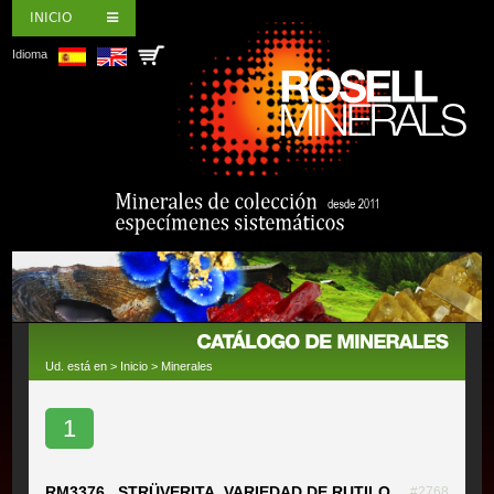
INICIO
Idioma
Ud. está en >
Inicio
>
Minerales
1
RM3376 STRÜVERITA, VARIEDAD DE RUTILO
#2768