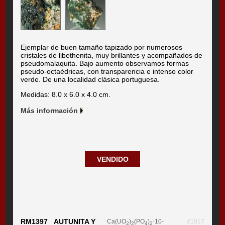
Ejemplar de buen tamaño tapizado por numerosos
cristales de libethenita, muy brillantes y acompañados de
pseudomalaquita. Bajo aumento observamos formas
pseudo-octaédricas, con transparencia e intenso color
verde. De una localidad clásica portuguesa.
Medidas: 8.0 x 6.0 x 4.0 cm.
Más información
VENDIDO
RM1397 AUTUNITA Y
Ca(UO
)
(PO
)
·10-
#1017
2
2
4
2