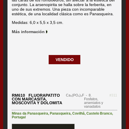
conjunto. La arsenopirita se halla sobre la ferberita, en
uno de sus extremos. Una pieza con incomparable
estética, de una localidad clásica como es Panasqueira.
Medidas: 6,0 x 5,5 x 3,5 cm.
Más información
VENDIDO
RM610 FLUORAPATITO
Ca₅(PO₄)₃F
- 8.
#311
CON MARCASITA,
Fosfatos,
MOSCOVITA Y DOLOMITA
arseniatos y
vanadatos
Minas da Panasqueira
,
Panasqueira
,
Covilhã
,
Castelo Branco
,
Portugal