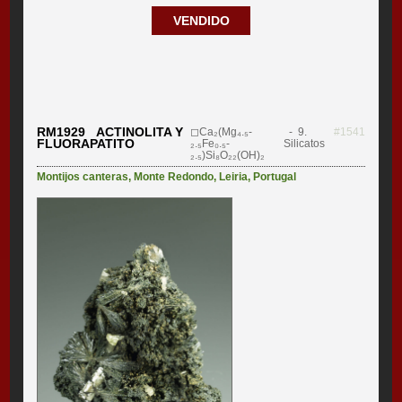
VENDIDO
RM1929 ACTINOLITA Y
◻Ca₂(Mg₄.₅-
- 9.
#1541
FLUORAPATITO
₂.₅Fe₀.₅-
Silicatos
₂.₅)Si₈O₂₂(OH)₂
Montijos canteras
,
Monte Redondo
,
Leiria
,
Portugal