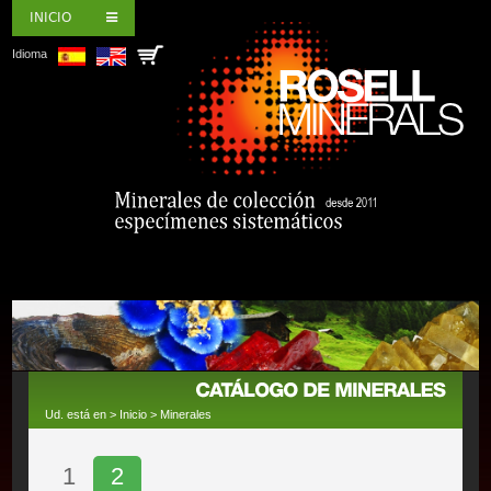
INICIO
Idioma
Ud. está en >
Inicio
>
Minerales
1
2