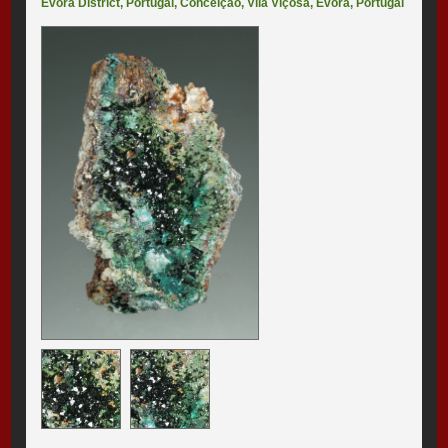
Évora District, Portugal
,
Conceição
,
Vila Viçosa
,
Évora
,
Portugal