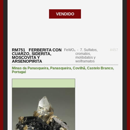
VENDIDO
RM751 FERBERITA CON
FeWO₄
- 7. Sulfatos,
#457
CUARZO, SIDERITA,
cromatos,
MOSCOVITA Y
molibdatos y
ARSENOPIRITA
wolframatos
Minas da Panasqueira
,
Panasqueira
,
Covilhã
,
Castelo Branco
,
Portugal