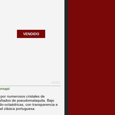
VENDIDO
#1081
ortugal
por numerosos cristales de
mpañados de pseudomalaquita. Bajo
-octaédricas, con transparencia e
ad clásica portuguesa.