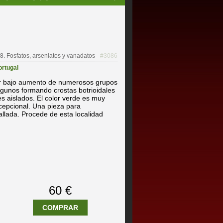
8. Fosfatos, arseniatos y vanadatos
#3086
ortugal
ar bajo aumento de numerosos grupos
lgunos formando crostas botrioidales
es aislados. El color verde es muy
xcepcional. Una pieza para
allada. Procede de esta localidad
60 €
COMPRAR