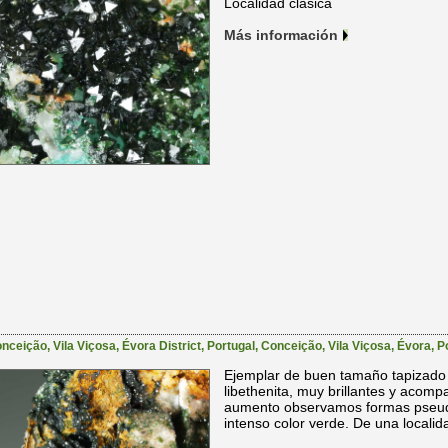
Localidad clásica
Más información
ceição, Vila Viçosa, Évora District, Portugal
,
Conceição
,
Vila Viçosa
,
Évora
,
P
Ejemplar de buen tamaño tapizado 
libethenita, muy brillantes y aco
aumento observamos formas pseudo
intenso color verde. De una localid