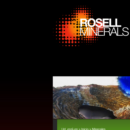
Ud. está en >
Inicio
>
Minerales