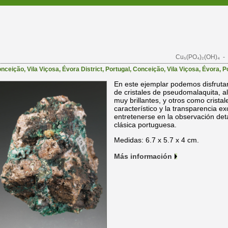
Cu₅(PO₄)₂(OH)₄
- 
ceição, Vila Viçosa, Évora District, Portugal
,
Conceição
,
Vila Viçosa
,
Évora
,
P
En este ejemplar podemos disfrut
de cristales de pseudomalaquita, a
muy brillantes, y otros como cristal
característico y la transparencia e
entretenerse en la observación det
clásica portuguesa.
Medidas: 6.7 x 5.7 x 4 cm.
Más información