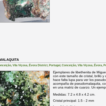
OMALAQUITA
ceição, Vila Viçosa, Évora District, Portugal
,
Conceição
,
Vila Viçosa
,
Évora
,
P
Ejemplares de libethenita de Migue
con este tamaño de cristal, brillo y
hace falta lupa para ver los pseudo
acompaña de pseudomalaquita, como
en una matriz de cuarzo. Un ejempl
Medidas: 7.2 x 4.8 x 4.2 cm.
Cristal principal: 1.5 - 2 mm