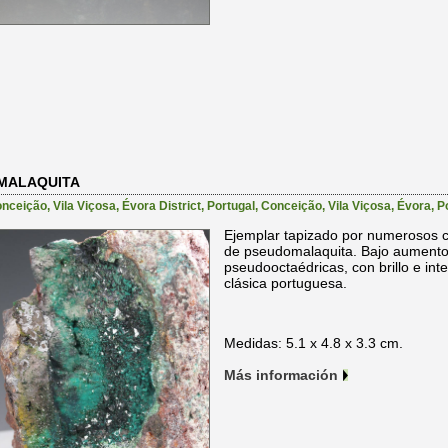
OMALAQUITA
ceição, Vila Viçosa, Évora District, Portugal
,
Conceição
,
Vila Viçosa
,
Évora
,
P
Ejemplar tapizado por numerosos c
de pseudomalaquita. Bajo aument
pseudooctaédricas, con brillo e int
clásica portuguesa.
Medidas: 5.1 x 4.8 x 3.3 cm.
Más información