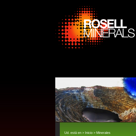
Ud. está en >
Inicio
>
Minerales