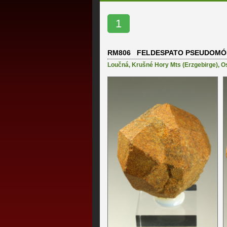
1
RM806 FELDESPATO PSEUDOMÓR
Loučná
,
Krušné Hory Mts (Erzgebirge)
,
O