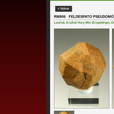
< Volver
RM806 FELDESPATO PSEUDOMÓR
Loučná
,
Krušné Hory Mts (Erzgebirge)
,
O