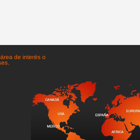
área de interés o
ses.