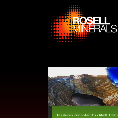
Ud. está en >
Inicio
>
Minerales
> RM806 Feldesp