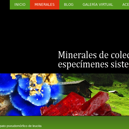
INICIO
MINERALES
BLOG
GALERÍA VIRTUAL
ACE
ato pseudomórfico de leucita