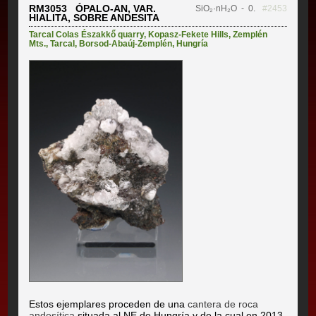
RM3053 ÓPALO-AN, VAR.
SiO₂·nH₂O
- 0.
#2453
HIALITA, SOBRE ANDESITA
Tarcal Colas Északkő quarry
,
Kopasz-Fekete Hills
,
Zemplén
Mts.
,
Tarcal
,
Borsod-Abaúj-Zemplén
,
Hungría
Estos ejemplares proceden de una
cantera de roca
andesítica
situada al NE de Hungría y de la cual en 2013