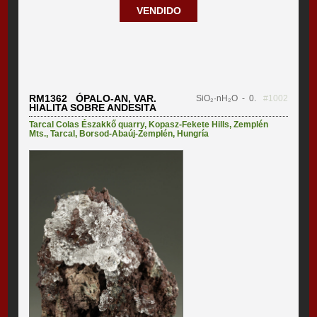
VENDIDO
RM1362 ÓPALO-AN, VAR.
SiO₂·nH₂O
- 0.
#1002
HIALITA SOBRE ANDESITA
Tarcal Colas Északkő quarry
,
Kopasz-Fekete Hills
,
Zemplén
Mts.
,
Tarcal
,
Borsod-Abaúj-Zemplén
,
Hungría