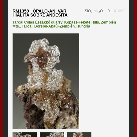
RM1359 ÓPALO-AN, VAR.
SiO₂·nH₂O
- 0.
#1000
HIALITA SOBRE ANDESITA
Tarcal Colas Északkő quarry
,
Kopasz-Fekete Hills
,
Zemplén
Mts.
,
Tarcal
,
Borsod-Abaúj-Zemplén
,
Hungría