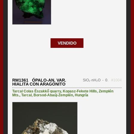
VENDIDO
RM1361 ÓPALO-AN, VAR.
SiO₂·nH₂O
- 0.
#1004
HIALITA CON ARAGONITO
Tarcal Colas Északkő quarry
,
Kopasz-Fekete Hills
,
Zemplén
Mts.
,
Tarcal
,
Borsod-Abaúj-Zemplén
,
Hungría