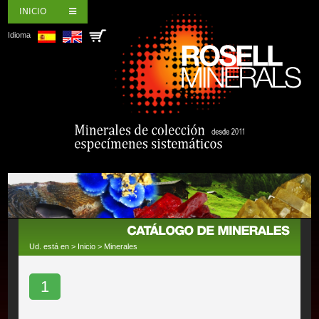
INICIO
Idioma
Ud. está en >
Inicio
>
Minerales
1