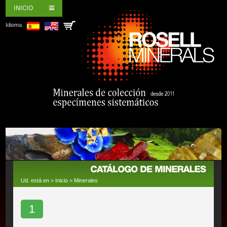
INICIO
Idioma
Ud. está en >
Inicio
>
Minerales
1