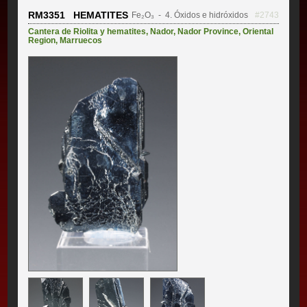
RM3351 HEMATITES
Fe₂O₃
- 4. Óxidos e hidróxidos
#2743
Cantera de Riolita y hematites
,
Nador
,
Nador Province
,
Oriental
Region
,
Marruecos