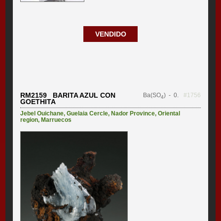
VENDIDO
RM2159 BARITA AZUL CON
Ba(SO
)
- 0.
#1756
4
GOETHITA
Jebel Ouichane
,
Guelaia Cercle
,
Nador Province
,
Oriental
region
,
Marruecos