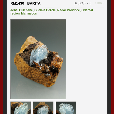
RM1430 BARITA
Ba(SO
)
- 0.
#1060
4
Jebel Ouichane
,
Guelaia Cercle
,
Nador Province
,
Oriental
region
,
Marruecos