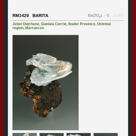
RM1429 BARITA
Ba(SO
)
- 0.
#1062
4
Jebel Ouichane
,
Guelaia Cercle
,
Nador Province
,
Oriental
region
,
Marruecos