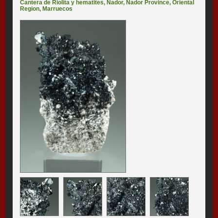
Cantera de Riolita y hematites
,
Nador
,
Nador Province
,
Oriental
Region
,
Marruecos