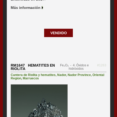
Más información
VENDIDO
RM1647 HEMATITES EN
Fe₂O₃
- 4. Óxidos e
#1263
RIOLITA
hidróxidos
Cantera de Riolita y hematites
,
Nador
,
Nador Province
,
Oriental
Region
,
Marruecos