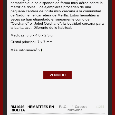
hematites que se disponen de forma muy aérea sobre la
matriz de riolita. Los ejemplares proceden de una
pequeña cantera de riolita muy cercana a la comunidad
de Nador, en el carretera de Melilla. Estos hematites a
veces se han etiquetado erróneamente como de
"Ouichane" o "Jebel Ouichane", la localidad cercana para
la barita azul. Diferente de lo habitual.
Medidas: 5.5 x 4.0 x 2.3 cm.
Cristal principal: 7 x 7 mm.
Más información
VENDIDO
RM1646 HEMATITES EN
Fe₂O₃
- 4. Óxidos e
#1261
RIOLITA
hidróxidos