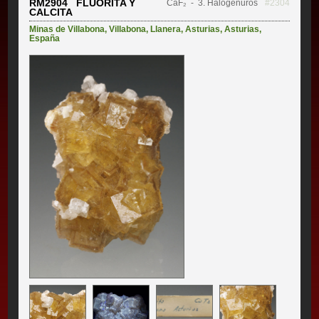
RM2904 FLUORITA Y
CaF₂
- 3. Halogenuros
#2304
CALCITA
Minas de Villabona
,
Villabona
,
Llanera
,
Asturias
,
Asturias
,
España