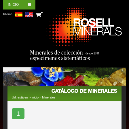
INICIO
Idioma
Ud. está en >
Inicio
>
Minerales
1