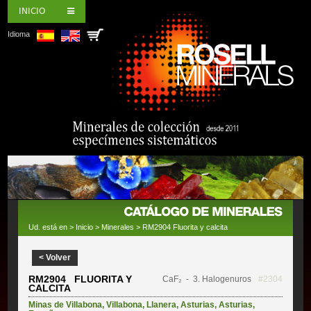
INICIO
Idioma
Ud. está en >
Inicio
>
Minerales
> RM2904 Fluorita y calcita
< Volver
RM2904 FLUORITA Y
CaF₂
- 3. Halogenuros
#2304
CALCITA
Minas de Villabona
,
Villabona
,
Llanera
,
Asturias
,
Asturias
,