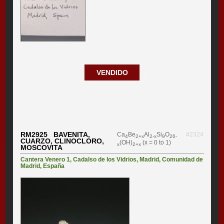
VENDIDO
RM2925 BAVENITA,
Ca
Be
Al
Si
O
#2324
4
2+x
2-x
9
26-
CUARZO, CLINOCLORO,
(OH)
(x = 0 to 1)
x
2+x
MOSCOVITA
Cantera Venero 1
,
Cadalso de los Vidrios
,
Madrid
,
Comunidad de
Madrid
,
España