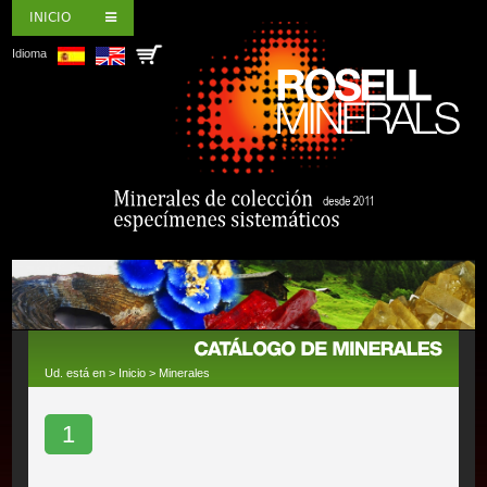
INICIO
Idioma
Ud. está en >
Inicio
>
Minerales
1