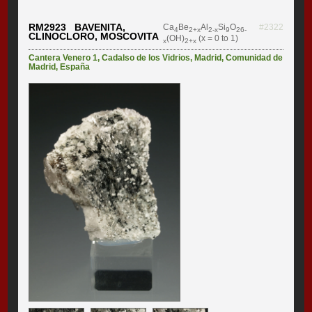
RM2923 BAVENITA,
Ca
Be
Al
Si
O
#2322
4
2+x
2-x
9
26-
CLINOCLORO, MOSCOVITA
(OH)
(x = 0 to 1)
x
2+x
Cantera Venero 1
,
Cadalso de los Vidrios
,
Madrid
,
Comunidad de
Madrid
,
España