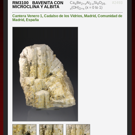
RM3100 BAVENITA CON
Ca
Be
Al
Si
O
#2493
4
2+x
2-x
9
26-
MICROCLINA Y ALBITA
(OH)
(x = 0 to 1)
x
2+x
Cantera Venero 1
,
Cadalso de los Vidrios
,
Madrid
,
Comunidad de
Madrid
,
España