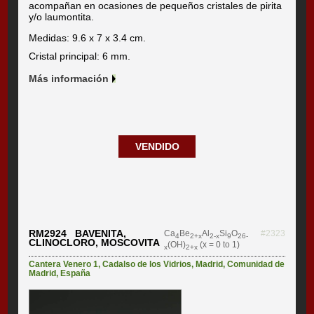
acompañan en ocasiones de pequeños cristales de pirita
y/o laumontita.
Medidas: 9.6 x 7 x 3.4 cm.
Cristal principal: 6 mm.
Más información
VENDIDO
RM2924 BAVENITA,
Ca
Be
Al
Si
O
#2323
4
2+x
2-x
9
26-
CLINOCLORO, MOSCOVITA
(OH)
(x = 0 to 1)
x
2+x
Cantera Venero 1
,
Cadalso de los Vidrios
,
Madrid
,
Comunidad de
Madrid
,
España