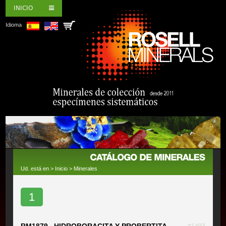
INICIO
Idioma
Ud. está en >
Inicio
>
Minerales
1
RM1879 HIDROBORACITA Y PROBERTITA
#1493