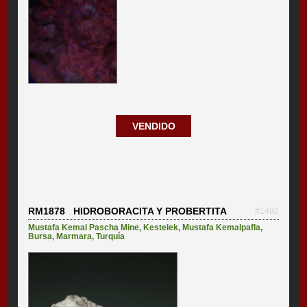
VENDIDO
RM1878 HIDROBORACITA Y PROBERTITA
#1492
Mustafa Kemal Pascha Mine
,
Kestelek
,
Mustafa Kemalpafla
,
Bursa
,
Marmara
,
Turquía