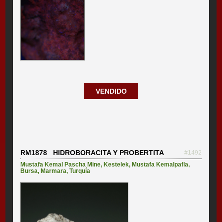
VENDIDO
RM1878 HIDROBORACITA Y PROBERTITA
#1492
Mustafa Kemal Pascha Mine
,
Kestelek
,
Mustafa Kemalpafla
,
Bursa
,
Marmara
,
Turquía