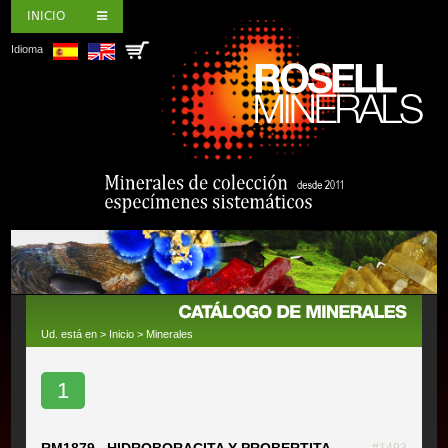
INICIO
Idioma
Ud. está en >
Inicio
>
Minerales
1
RM1879 HIDROBORACITA Y PROBERTITA
#1493