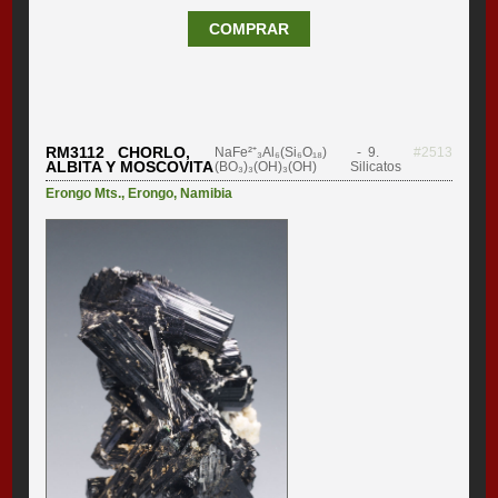
COMPRAR
RM3112 CHORLO,
NaFe²⁺₃Al₆(Si₆O₁₈)
- 9.
#2513
ALBITA Y MOSCOVITA
(BO₃)₃(OH)₃(OH)
Silicatos
Erongo Mts.
,
Erongo
,
Namibia