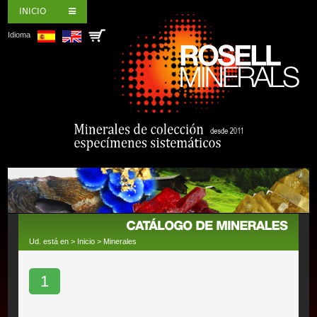
INICIO
Idioma
Ud. está en >
Inicio
>
Minerales
1