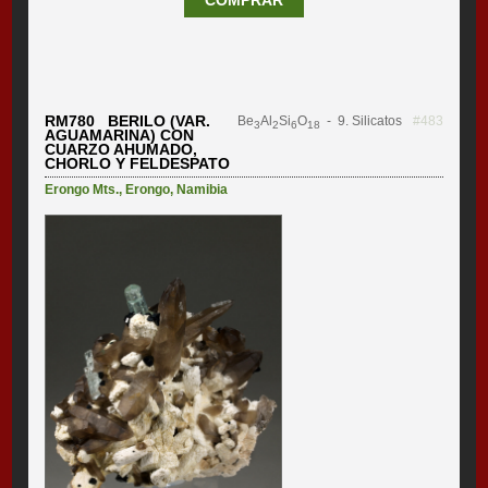
COMPRAR
RM780 BERILO (VAR.
Be
Al
Si
O
- 9. Silicatos
#483
3
2
6
18
AGUAMARINA) CON
CUARZO AHUMADO,
CHORLO Y FELDESPATO
Erongo Mts.
,
Erongo
,
Namibia