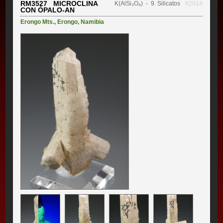
RM3527 MICROCLINA
K(AlSi₃O₈)
- 9. Silicatos
#2914
CON ÓPALO-AN
Erongo Mts.
,
Erongo
,
Namibia