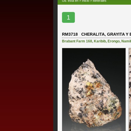
Ud. está en >
Inicio
>
Minerales
1
RM3718 CHERALITA, GRAYITA Y 
Brabant Farm 168
,
Karibib
,
Erongo
,
Nami