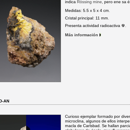
indica
Rössing mine
, pero ene sa 
Medidas: 5.5 x 5 x 4 cm.
Cristal principal: 11 mm.
Presenta actividad radioactiva ☢.
Más información
O-AN
Curioso ejemplar formado por diver
microclina, algunos de ellos inter
macla de Carlsbad. Se hallan parc