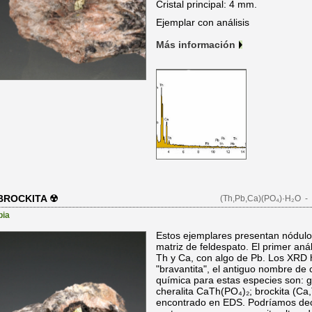
Cristal principal: 4 mm.
Ejemplar con análisis
Más información
BROCKITA ☢
(Th,Pb,Ca)(PO₄)·H₂O
- 
bia
Estos ejemplares presentan nódulos
matriz de feldespato. El primer aná
Th y Ca, con algo de Pb. Los XRD 
"bravantita", el antiguo nombre de c
química para estas especies son: 
cheralita CaTh(PO₄)₂; brockita (C
encontrado en EDS. Podríamos deci