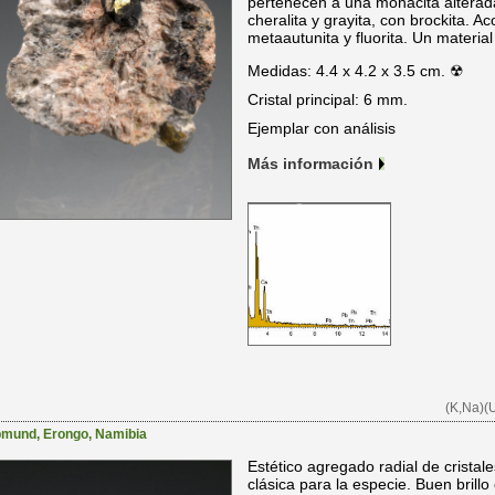
pertenecen a una monacita altera
cheralita y grayita, con brockita. 
metaautunita y fluorita. Un materia
Medidas: 4.4 x 4.2 x 3.5 cm. ☢
Cristal principal: 6 mm.
Ejemplar con análisis
Más información
(K,Na)(
pmund
,
Erongo
,
Namibia
Estético agregado radial de cristale
clásica para la especie. Buen brillo 