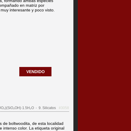
da, formando ambas especies
Acompañado en matriz por
l muy interesante y poco visto.
VENDIDO
UO₂)(SiO₃OH)·1.5H₂O
- 9. Silicatos
#3058
s de boltwoodita, de esta localidad
e intenso color. La etiqueta original