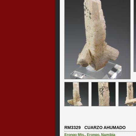
RM3329 CUARZO AHUMADO
Erongo Mts.
,
Erongo
,
Namibia