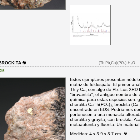
BROCKITA ☢
(Th,Pb,Ca)(PO₄)·H₂O
- 
bia
Estos ejemplares presentan nódulos
matriz de feldespato. El primer aná
Th y Ca, con algo de Pb. Los XRD 
"bravantita", el antiguo nombre de c
química para estas especies son: 
cheralita CaTh(PO₄)₂; brockita (C
encontrado en EDS. Podríamos deci
pertenecen a una monacita altera
cheralita y grayita, con brockita. 
metaautunita y fluorita. Un materia
Medidas: 4 x 3.9 x 3.7 cm. ☢