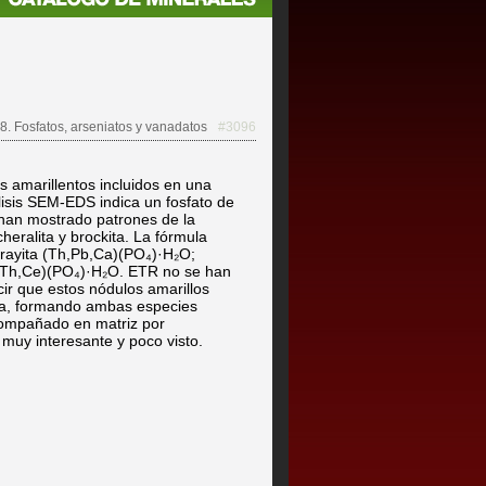
8. Fosfatos, arseniatos y vanadatos
#3096
 amarillentos incluidos en una
lisis SEM-EDS indica un fosfato de
han mostrado patrones de la
heralita y brockita. La fórmula
grayita (Th,Pb,Ca)(PO₄)·H₂O;
a,Th,Ce)(PO₄)·H₂O. ETR no se han
r que estos nódulos amarillos
da, formando ambas especies
Acompañado en matriz por
l muy interesante y poco visto.