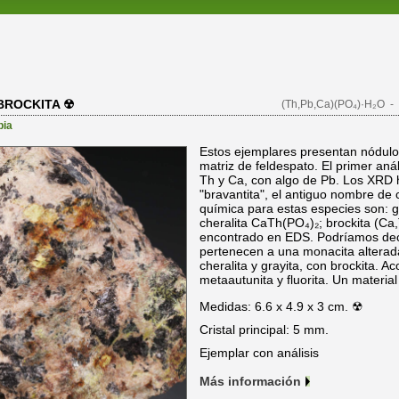
BROCKITA ☢
(Th,Pb,Ca)(PO₄)·H₂O
- 
bia
Estos ejemplares presentan nódulos
matriz de feldespato. El primer aná
Th y Ca, con algo de Pb. Los XRD 
"bravantita", el antiguo nombre de c
química para estas especies son: 
cheralita CaTh(PO₄)₂; brockita (C
encontrado en EDS. Podríamos deci
pertenecen a una monacita altera
cheralita y grayita, con brockita. 
metaautunita y fluorita. Un materia
Medidas: 6.6 x 4.9 x 3 cm. ☢
Cristal principal: 5 mm.
Ejemplar con análisis
Más información