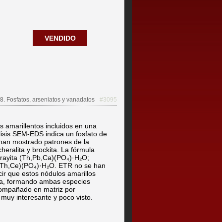
VENDIDO
8. Fosfatos, arseniatos y vanadatos
#3095
 amarillentos incluidos en una
lisis SEM-EDS indica un fosfato de
han mostrado patrones de la
heralita y brockita. La fórmula
grayita (Th,Pb,Ca)(PO₄)·H₂O;
a,Th,Ce)(PO₄)·H₂O. ETR no se han
r que estos nódulos amarillos
da, formando ambas especies
Acompañado en matriz por
l muy interesante y poco visto.