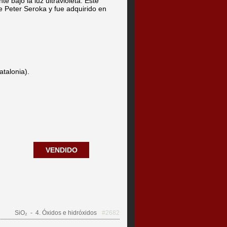
e bajo la luz ultravioleta. Este
e Peter Seroka y fue adquirido en
atalonia).
VENDIDO
SiO₂
- 4. Óxidos e hidróxidos
#2682