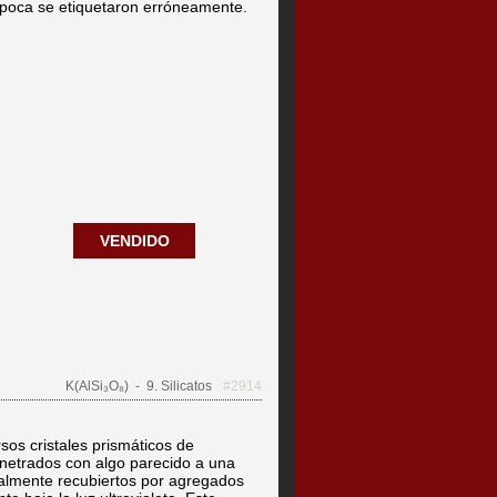
época se etiquetaron erróneamente.
VENDIDO
K(AlSi₃O₈)
- 9. Silicatos
#2914
sos cristales prismáticos de
penetrados con algo parecido a una
ialmente recubiertos por agregados