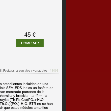
45 €
COMPRAR
8. Fosfatos, arseniatos y vanadatos
#3093
 amarillentos incluidos en una
lisis SEM-EDS indica un fosfato de
han mostrado patrones de la
heralita y brockita. La fórmula
grayita (Th,Pb,Ca)(PO₄)·H₂O;
a,Th,Ce)(PO₄)·H₂O. ETR no se han
r que estos nódulos amarillos