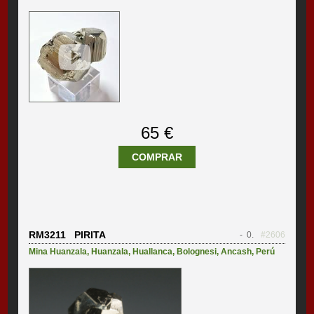
65 €
COMPRAR
RM3211 PIRITA
- 0.
#2606
Mina Huanzala
,
Huanzala
,
Huallanca
,
Bolognesi
,
Ancash
,
Perú