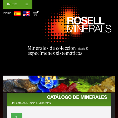
INICIO
Idioma
Ud. está en >
Inicio
>
Minerales
1