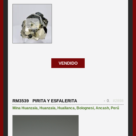
VENDIDO
RM3539 PIRITA Y ESFALERITA
- 0.
#2898
Mina Huanzala
,
Huanzala
,
Huallanca
,
Bolognesi
,
Ancash
,
Perú