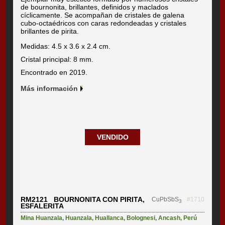
de bournonita, brillantes, definidos y maclados
cíclicamente. Se acompañan de cristales de galena
cubo-octaédricos con caras redondeadas y cristales
brillantes de pirita.
Medidas: 4.5 x 3.6 x 2.4 cm.
Cristal principal: 8 mm.
Encontrado en 2019.
Más información
VENDIDO
RM2121 BOURNONITA CON PIRITA,
CuPbSbS
#1710
3
ESFALERITA
Mina Huanzala
,
Huanzala
,
Huallanca
,
Bolognesi
,
Ancash
,
Perú