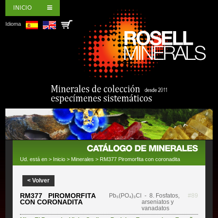
INICIO
Idioma
Ud. está en >
Inicio
>
Minerales
> RM377 Piromorfita con coronadita
< Volver
RM377 PIROMORFITA
Pb₅(PO₄)₃Cl
- 8. Fosfatos,
#89
CON CORONADITA
arseniatos y
vanadatos