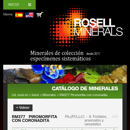
INICIO
Idioma
Ud. está en >
Inicio
>
Minerales
> RM377 Piromorfita con coronadita
< Volver
RM377 PIROMORFITA
Pb₅(PO₄)₃Cl
- 8. Fosfatos,
#89
CON CORONADITA
arseniatos y
vanadatos