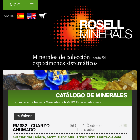
INICIO
Idioma
Ud. está en >
Inicio
>
Minerales
> RM682 Cuarzo ahumado
< Volver
RM682 CUARZO
SiO₂
- 4. Óxidos e
#399
AHUMADO
hidróxidos
Glaciar del Talèfre
,
Mont Blanc Mts.
,
Chamonix
,
Haute-Savoie
,