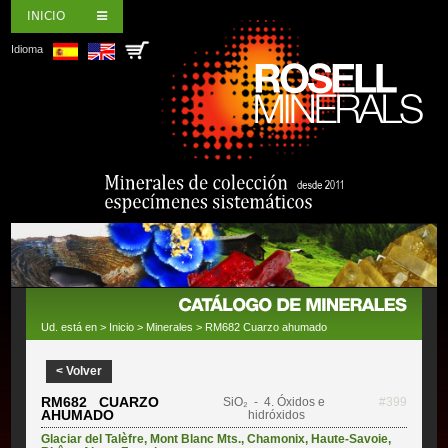
INICIO
Idioma
Ud. está en >
Inicio
>
Minerales
> RM682 Cuarzo ahumado
< Volver
RM682 CUARZO
SiO₂
- 4. Óxidos e
#399
AHUMADO
hidróxidos
Glaciar del Talèfre
,
Mont Blanc Mts.
,
Chamonix
,
Haute-Savoie
,