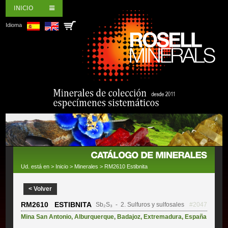
INICIO
Idioma
Ud. está en >
Inicio
>
Minerales
> RM2610 Estibnita
< Volver
RM2610 ESTIBNITA
Sb₂S₃
- 2. Sulfuros y sulfosales
#2047
Mina San Antonio
,
Alburquerque
,
Badajoz
,
Extremadura
,
España