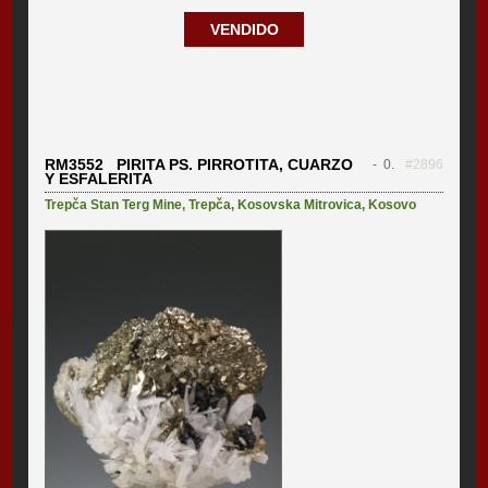
VENDIDO
RM3552 PIRITA PS. PIRROTITA, CUARZO
- 0.
#2896
Y ESFALERITA
Trepča Stan Terg Mine
,
Trepča
,
Kosovska Mitrovica
,
Kosovo