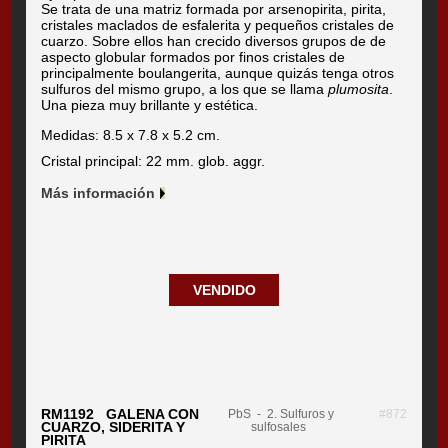
Se trata de una matriz formada por arsenopirita, pirita,
cristales maclados de esfalerita y pequeños cristales de
cuarzo. Sobre ellos han crecido diversos grupos de de
aspecto globular formados por finos cristales de
principalmente boulangerita, aunque quizás tenga otros
sulfuros del mismo grupo, a los que se llama
plumosita
.
Una pieza muy brillante y estética.
Medidas: 8.5 x 7.8 x 5.2 cm.
Cristal principal: 22 mm. glob. aggr.
Más información
VENDIDO
RM1192 GALENA CON
PbS
- 2. Sulfuros y
#872
CUARZO, SIDERITA Y
sulfosales
PIRITA