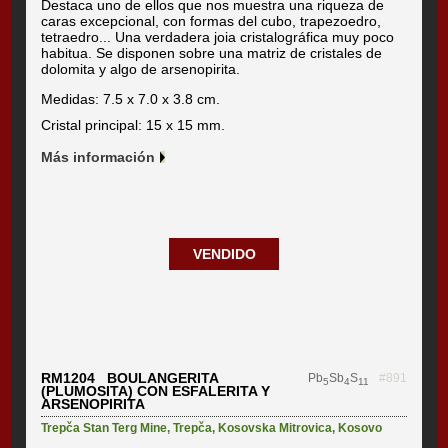
Destaca uno de ellos que nos muestra una riqueza de
caras excepcional, con formas del cubo, trapezoedro,
tetraedro... Una verdadera joia cristalográfica muy poco
habitua. Se disponen sobre una matriz de cristales de
dolomita y algo de arsenopirita.
Medidas: 7.5 x 7.0 x 3.8 cm.
Cristal principal: 15 x 15 mm.
Más información
VENDIDO
RM1204 BOULANGERITA
Pb
Sb
S
#891
5
4
11
(PLUMOSITA) CON ESFALERITA Y
ARSENOPIRITA
Trepča Stan Terg Mine
,
Trepča
,
Kosovska Mitrovica
,
Kosovo