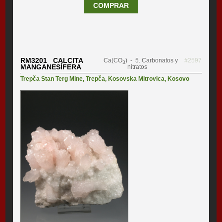
COMPRAR
RM3201 CALCITA
Ca(CO
)
- 5. Carbonatos y
#2597
3
MANGANESÍFERA
nitratos
Trepča Stan Terg Mine
,
Trepča
,
Kosovska Mitrovica
,
Kosovo