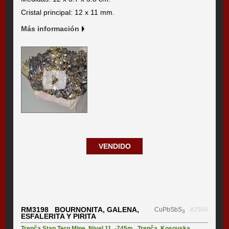
Cristal principal: 12 x 11 mm.
Más información
VENDIDO
RM3198 BOURNONITA, GALENA,
CuPbSbS
#2594
3
ESFALERITA Y PIRITA
Trepča Stan Terg Mine
,
Nivel 11, -745m.
,
Trepča
,
Kosovska