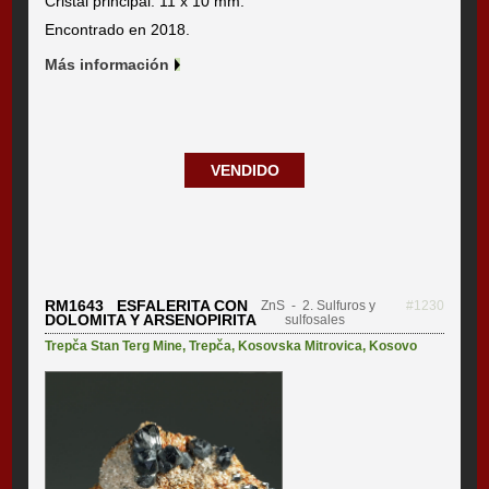
Cristal principal: 11 x 10 mm.
Encontrado en 2018.
Más información
VENDIDO
RM1643 ESFALERITA CON
ZnS
- 2. Sulfuros y
#1230
DOLOMITA Y ARSENOPIRITA
sulfosales
Trepča Stan Terg Mine
,
Trepča
,
Kosovska Mitrovica
,
Kosovo