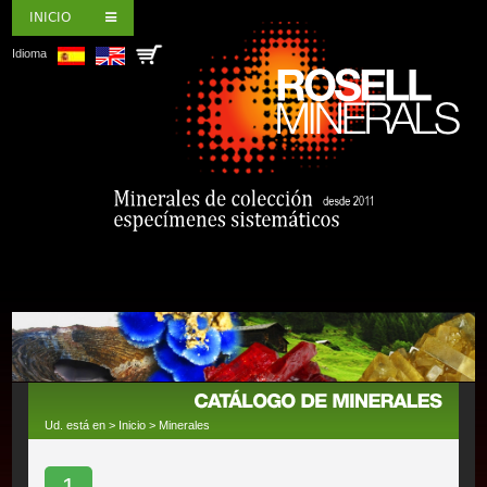
INICIO
Idioma
Ud. está en >
Inicio
>
Minerales
1