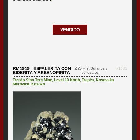
VENDIDO
RM1919 ESFALERITA CON
ZnS
- 2. Sulfuros y
#1531
SIDERITA Y ARSENOPIRITA
sulfosales
Trepča Stan Terg Mine
,
Level 10 North
,
Trepča
,
Kosovska
Mitrovica
,
Kosovo