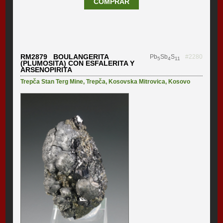
COMPRAR
RM2879 BOULANGERITA
Pb
Sb
S
#2280
5
4
11
(PLUMOSITA) CON ESFALERITA Y
ARSENOPIRITA
Trepča Stan Terg Mine
,
Trepča
,
Kosovska Mitrovica
,
Kosovo