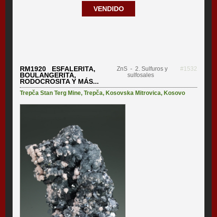
VENDIDO
RM1920 ESFALERITA,
ZnS
- 2. Sulfuros y
#1532
BOULANGERITA,
sulfosales
RODOCROSITA Y MÁS...
Trepča Stan Terg Mine
,
Trepča
,
Kosovska Mitrovica
,
Kosovo