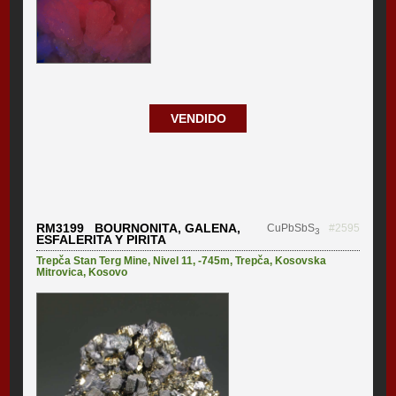
VENDIDO
RM3199 BOURNONITA, GALENA,
CuPbSbS
#2595
3
ESFALERITA Y PIRITA
Trepča Stan Terg Mine
,
Nivel 11, -745m
,
Trepča
,
Kosovska
Mitrovica
,
Kosovo