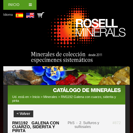
INICIO
Idioma
Ud. está en >
Inicio
>
Minerales
> RM1192 Galena con cuarzo, siderita y
pirita
< Volver
RM1192 GALENA CON
PbS
- 2. Sulfuros y
#872
CUARZO, SIDERITA Y
sulfosales
PIRITA