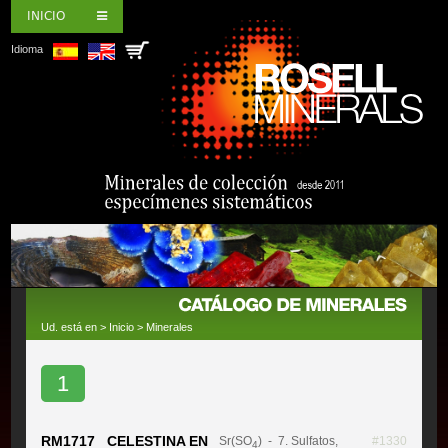
INICIO
Idioma
Ud. está en >
Inicio
>
Minerales
1
RM1717 CELESTINA EN
Sr(SO
)
- 7. Sulfatos,
#1330
4