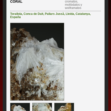
CORAL
cromatos,
molibdatos y
wolframatos
Torallola
,
Conca de Dalt
,
Pallars Jussà
,
Lleida
,
Catalunya
,
España