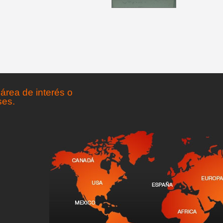
área de interés o
ses.