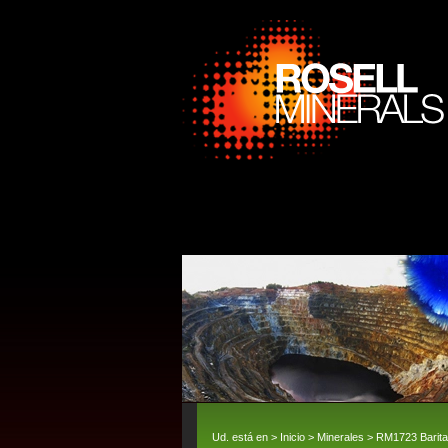
Ud. está en >
Inicio
>
Minerales
> RM1723 Barita y