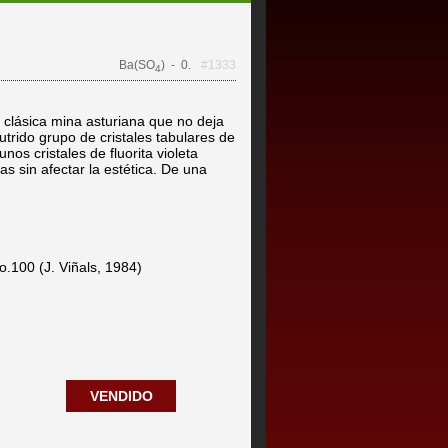
Ba(SO
)
- 0.
#1333
4
 clásica mina asturiana que no deja
trido grupo de cristales tabulares de
nos cristales de fluorita violeta
s sin afectar la estética. De una
o.100 (J. Viñals, 1984)
VENDIDO