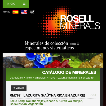
INICIO
Idioma
Ud. está en >
Inicio
>
Minerales
> RM797 Lazurita (haüyna rica en azufre)
< Volver
RM797 LAZURITA (HAÜYNA RICA EN AZUFRE)
#501
Sar-e Sang
,
Koksha Valley
,
Khash & Kuran Wa Munjan
,
Badakhshan
,
Afganistán