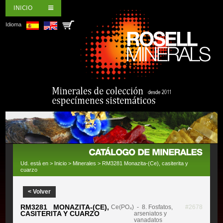
INICIO
Idioma
Ud. está en >
Inicio
>
Minerales
> RM3281 Monazita-(Ce), casiterita y
cuarzo
< Volver
RM3281 MONAZITA-(CE),
Ce(PO₄)
- 8. Fosfatos,
#2678
CASITERITA Y CUARZO
arseniatos y
vanadatos