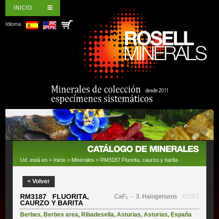
INICIO
Idioma
Ud. está en >
Inicio
>
Minerales
> RM3187 Fluorita, caurzo y barita
< Volver
RM3187 FLUORITA,
CaF₂
- 3. Halogenuros
#2583
CAURZO Y BARITA
Berbes
,
Berbes area
,
Ribadesella
,
Asturias
,
Asturias
,
España