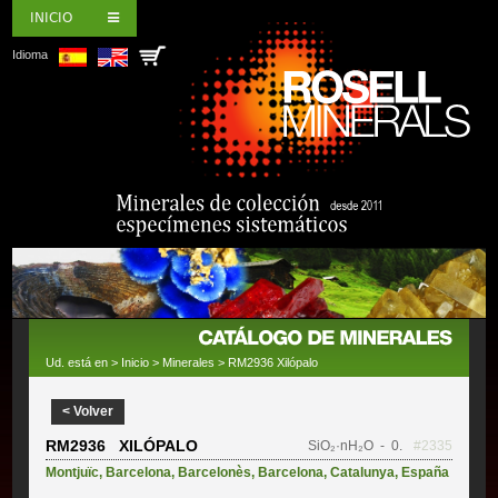
INICIO
Idioma
Ud. está en >
Inicio
>
Minerales
> RM2936 Xilópalo
< Volver
RM2936 XILÓPALO
SiO₂·nH₂O
- 0.
#2335
Montjuïc
,
Barcelona
,
Barcelonès
,
Barcelona
,
Catalunya
,
España