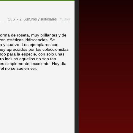
CuS
- 2. Sulfuros y sulfosales
#1860
forma de roseta, muy brillantes y de
con estéticas iridiscencias. Se
ta y cuarzo. Los ejemplares con
 muy apreciados por los coleccionistas
do para la especie, con solo unas
o incluso aquellos no son tan
 es simplemente lexcelente. Hoy día
vel no se suelen ver.