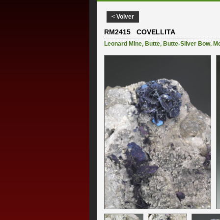
< Volver
RM2415 COVELLITA
Leonard Mine
,
Butte
,
Butte-Silver Bow
,
Mo