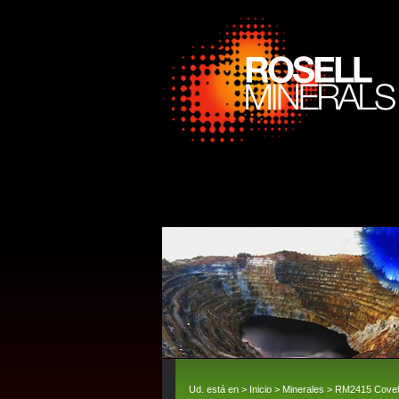
Ud. está en >
Inicio
>
Minerales
> RM2415 Covell