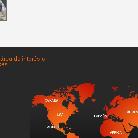
área de interés o
ses.