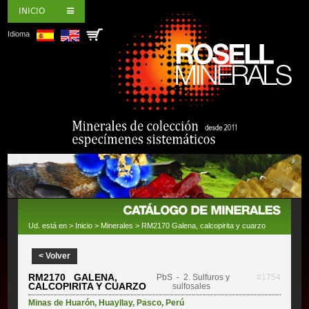
INICIO
Idioma
Ud. está en >
Inicio
>
Minerales
> RM2170 Galena, calcopirita y cuarzo
< Volver
RM2170 GALENA,
PbS
- 2. Sulfuros y
#1754
CALCOPIRITA Y CUARZO
sulfosales
Minas de Huarón
,
Huayllay
,
Pasco
,
Perú