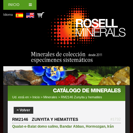
INICIO
Idioma
Ud. está en >
Inicio
>
Minerales
> RM2146 Zunyita y hematites
< Volver
RM2146 ZUNYITA Y HEMATITES
#1732
Qualat-e-Balat domo salino
,
Bandar Abbas
,
Hormozgan
,
Irán