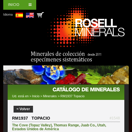
INICIO
Idioma
Ud. está en >
Inicio
>
Minerales
> RM1937 Topacio
< Volver
RM1937 TOPACIO
#1548
The Cove (Topaz Valley)
,
Thomas Range
,
Juab Co.
,
Utah
,
Estados Unidos de América