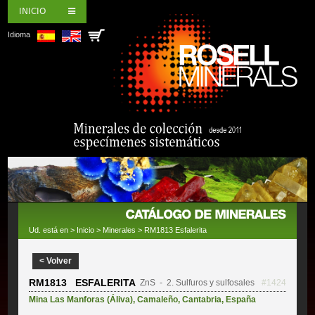
INICIO
Idioma
Ud. está en >
Inicio
>
Minerales
> RM1813 Esfalerita
< Volver
RM1813 ESFALERITA
ZnS
- 2. Sulfuros y sulfosales
#1424
Mina Las Manforas (Áliva)
,
Camaleño
,
Cantabria
,
España