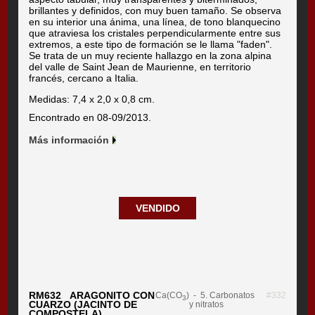
brillantes y definidos, con muy buen tamaño. Se observa
en su interior una ánima, una línea, de tono blanquecino
que atraviesa los cristales perpendicularmente entre sus
extremos, a este tipo de formación se le llama "faden".
Se trata de un muy reciente hallazgo en la zona alpina
del valle de Saint Jean de Maurienne, en territorio
francés, cercano a Italia.
Medidas: 7,4 x 2,0 x 0,8 cm.
Encontrado en 08-09/2013.
Más información
VENDIDO
RM632 ARAGONITO CON
Ca(CO
)
- 5. Carbonatos
#332
3
CUARZO (JACINTO DE
y nitratos
COMPOSTELA)