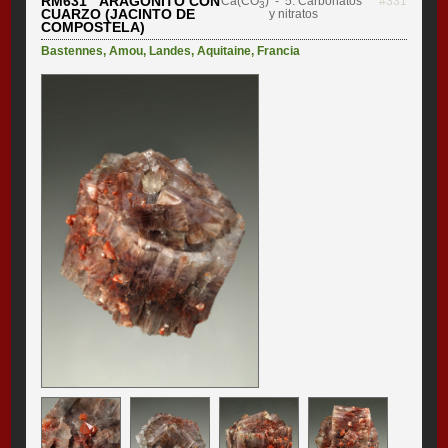
RM631 ARAGONITO CON
Ca(CO
)
- 5. Carbonatos
#331
3
CUARZO (JACINTO DE
y nitratos
COMPOSTELA)
Bastennes
,
Amou
,
Landes
,
Aquitaine
,
Francia