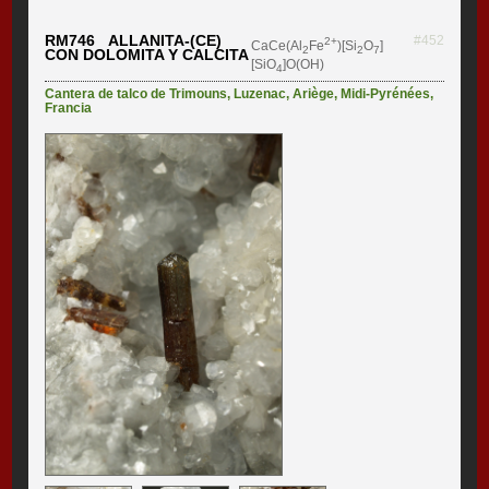
RM746 ALLANITA-(CE)
#452
2+
CaCe(Al
Fe
)[Si
O
]
2
2
7
CON DOLOMITA Y CALCITA
[SiO
]O(OH)
4
Cantera de talco de Trimouns
,
Luzenac
,
Ariège
,
Midi-Pyrénées
,
Francia