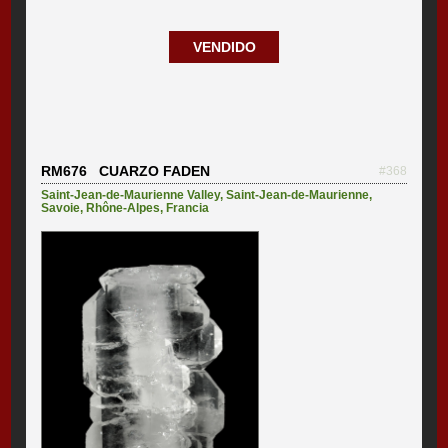
VENDIDO
RM676 CUARZO FADEN
#368
Saint-Jean-de-Maurienne Valley
,
Saint-Jean-de-Maurienne
,
Savoie
,
Rhône-Alpes
,
Francia