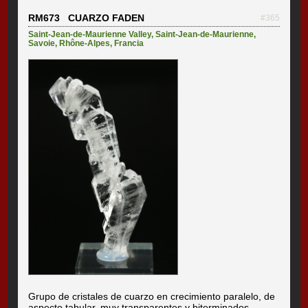
RM673 CUARZO FADEN
#365
Saint-Jean-de-Maurienne Valley
,
Saint-Jean-de-Maurienne
,
Savoie
,
Rhône-Alpes
,
Francia
Grupo de cristales de cuarzo en crecimiento paralelo, de
aspecto tabular, muy transparentes y biterminados,