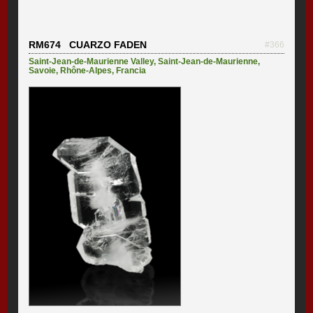
RM674 CUARZO FADEN
#366
Saint-Jean-de-Maurienne Valley
,
Saint-Jean-de-Maurienne
,
Savoie
,
Rhône-Alpes
,
Francia