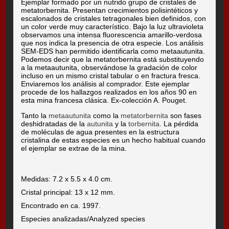
Ejemplar formado por un nutrido grupo de cristales de
metatorbernita. Presentan crecimientos polisintéticos y
escalonados de cristales tetragonales bien definidos, con
un color verde muy característico. Bajo la luz ultravioleta
observamos una intensa fluorescencia amarillo-verdosa
que nos indica la presencia de otra especie. Los análisis
SEM-EDS han permitido identificarla como metaautunita.
Podemos decir que la metatorbernita está substituyendo
a la metaautunita, observándose la gradación de color
incluso en un mismo cristal tabular o en fractura fresca.
Enviaremos los análisis al comprador. Este ejemplar
procede de los hallazgos realizados en los años 90 en
esta mina francesa clásica. Ex-colección A. Pouget.
Tanto la
metaautunita
como la
metatorbernita
son fases
deshidratadas de la
autunita
y la
torbernita
. La pérdida
de moléculas de agua presentes en la estructura
cristalina de estas especies es un hecho habitual cuando
el ejemplar se extrae de la mina.
Medidas: 7.2 x 5.5 x 4.0 cm.
Cristal principal: 13 x 12 mm.
Encontrado en ca. 1997.
Especies analizadas/Analyzed species