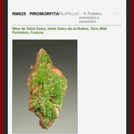
RM625 PIROMORFITA
Pb₅(PO₄)₃Cl
- 8. Fosfatos,
#322
arseniatos y
vanadatos
Mine de Saint-Salvy
,
Saint-Salvy-de-la-Balme
,
Tarn
,
Midi-
Pyrénées
,
Francia