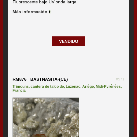
Fluorescente bajo UV onda larga
Más información
VENDIDO
RM876 BASTNÄSITA-(CE)
#571
Trimouns, cantera de talco de
,
Luzenac
,
Ariège
,
Midi-Pyrénées
,
Francia