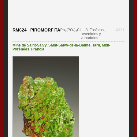
RM624 PIROMORFITA
Pb₅(PO₄)₃Cl
- 8. Fosfatos,
#321
arseniatos y
vanadatos
Mine de Saint-Salvy
,
Saint-Salvy-de-la-Balme
,
Tarn
,
Midi-
Pyrénées
,
Francia