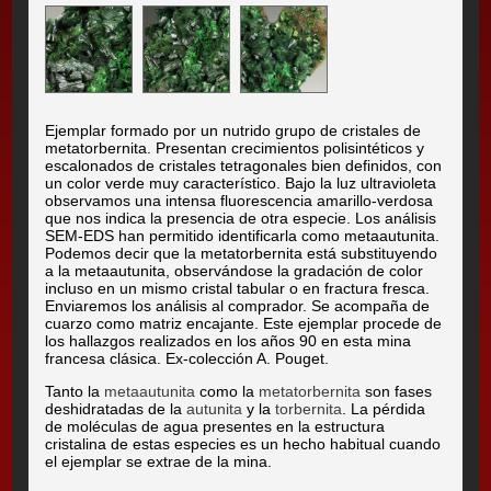
Ejemplar formado por un nutrido grupo de cristales de
metatorbernita. Presentan crecimientos polisintéticos y
escalonados de cristales tetragonales bien definidos, con
un color verde muy característico. Bajo la luz ultravioleta
observamos una intensa fluorescencia amarillo-verdosa
que nos indica la presencia de otra especie. Los análisis
SEM-EDS han permitido identificarla como metaautunita.
Podemos decir que la metatorbernita está substituyendo
a la metaautunita, observándose la gradación de color
incluso en un mismo cristal tabular o en fractura fresca.
Enviaremos los análisis al comprador. Se acompaña de
cuarzo como matriz encajante. Este ejemplar procede de
los hallazgos realizados en los años 90 en esta mina
francesa clásica. Ex-colección A. Pouget.
Tanto la
metaautunita
como la
metatorbernita
son fases
deshidratadas de la
autunita
y la
torbernita
. La pérdida
de moléculas de agua presentes en la estructura
cristalina de estas especies es un hecho habitual cuando
el ejemplar se extrae de la mina.