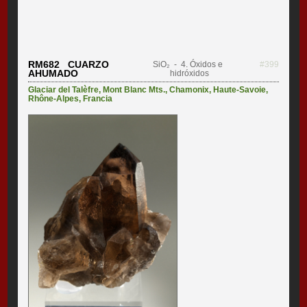
RM682 CUARZO
SiO₂
- 4. Óxidos e
#399
AHUMADO
hidróxidos
Glaciar del Talèfre
,
Mont Blanc Mts.
,
Chamonix
,
Haute-Savoie
,
Rhône-Alpes
,
Francia