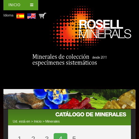
INICIO
Idioma
Ud. está en >
Inicio
>
Minerales
1
2
3
4
5