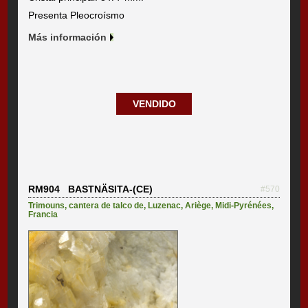
Presenta Pleocroísmo
Más información
VENDIDO
RM904 BASTNÄSITA-(CE)
#570
Trimouns, cantera de talco de
,
Luzenac
,
Ariège
,
Midi-Pyrénées
,
Francia