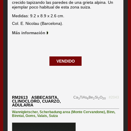
crecido tapizando las paredes de una grieta alpina. Un
ejemplar poco habitual de esta zona suiza.
Medidas: 9.2 x 8.9 x 2.6 cm.
Col. E. Nicolau (Barcelona).
Más información
VENDIDO
RM2613 ASBECASITA,
Ca
TiAs
Be
Si
O
#2043
3
6
2
2
20
CLINOCLORO, CUARZO,
ADULARIA
Wannigletscher
,
Scherbadung area (Monte Cervandone)
,
Binn
,
Binntal
,
Goms
,
Valais
,
Suiza