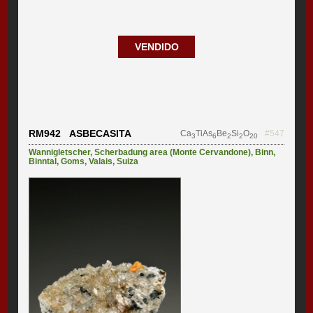
VENDIDO
RM942 ASBECASITA
Ca
TiAs
Be
Si
O
#547
3
6
2
2
20
Wannigletscher
,
Scherbadung area (Monte Cervandone)
,
Binn
,
Binntal
,
Goms
,
Valais
,
Suiza