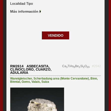
Localidad Tipo
Más información
VENDIDO
RM2614 ASBECASITA,
Ca
TiAs
Be
Si
O
#2042
3
6
2
2
20
CLINOCLORO, CUARZO,
ADULARIA
Wannigletscher
,
Scherbadung area (Monte Cervandone)
,
Binn
,
Binntal
,
Goms
,
Valais
,
Suiza