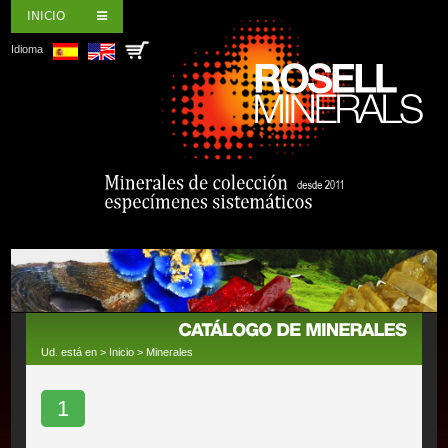
INICIO
Idioma
Ud. está en >
Inicio
>
Minerales
1