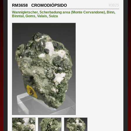
RM3658 CROMODIÓPSIDO
#3025
Wannigletscher
,
Scherbadung area (Monte Cervandone)
,
Binn
,
Binntal
,
Goms
,
Valais
,
Suiza