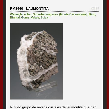
RM3440 LAUMONTITA
#2829
Wannigletscher
,
Scherbadung area (Monte Cervandone)
,
Binn
,
Binntal
,
Goms
,
Valais
,
Suiza
Nutrido grupo de níveos cristales de laumontita que han