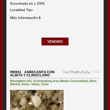
Encontrado en ± 2005.
Localidad Tipo
Más información
VENDIDO
RM941 ASBECASITA CON
Ca
TiAs
Be
Si
O
#549
3
6
2
2
20
ALBITA Y CLINOCLORO
Wannigletscher
,
Scherbadung area (Monte Cervandone)
,
Binn
,
Binntal
,
Goms
,
Valais
,
Suiza