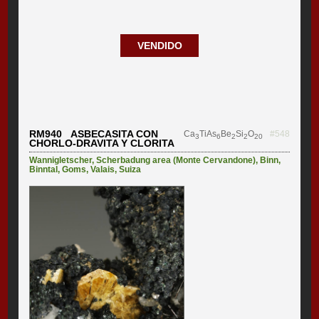
VENDIDO
RM940 ASBECASITA CON
Ca
TiAs
Be
Si
O
#548
3
6
2
2
20
CHORLO-DRAVITA Y CLORITA
Wannigletscher
,
Scherbadung area (Monte Cervandone)
,
Binn
,
Binntal
,
Goms
,
Valais
,
Suiza