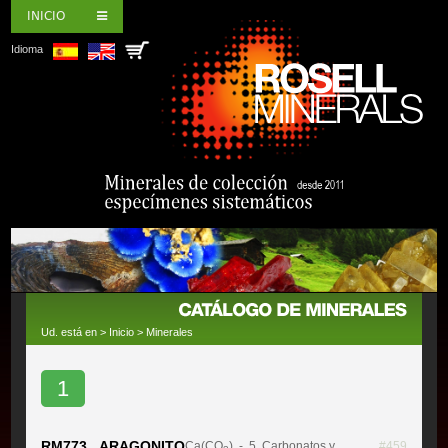
INICIO
Idioma
Ud. está en >
Inicio
>
Minerales
1
RM773 ARAGONITO
Ca(CO
)
- 5. Carbonatos y
#459