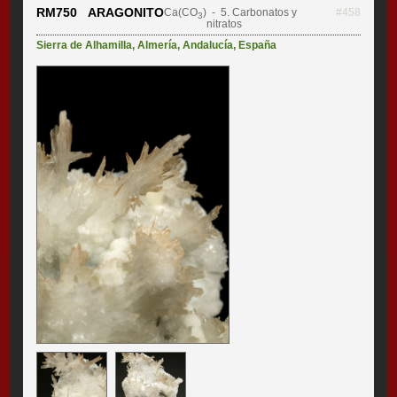
RM750 ARAGONITO
Ca(CO
)
- 5. Carbonatos y
#458
3
nitratos
Sierra de Alhamilla
,
Almería
,
Andalucía
,
España