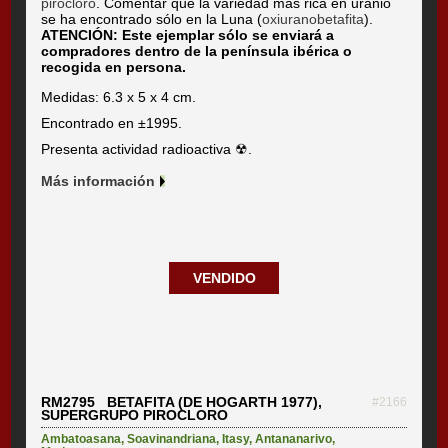
pirocloro
. Comentar que la variedad más rica en uranio
se ha encontrado sólo en la Luna (
oxiuranobetafita
).
ATENCIÓN: Este ejemplar sólo se enviará a
compradores dentro de la península ibérica o
recogida en persona.
Medidas: 6.3 x 5 x 4 cm.
Encontrado en ±1995.
Presenta actividad radioactiva ☢.
Más información
VENDIDO
RM2795 BETAFITA (DE HOGARTH 1977),
#2166
SUPERGRUPO PIROCLORO
Ambatoasana
,
Soavinandriana
,
Itasy
,
Antananarivo
,