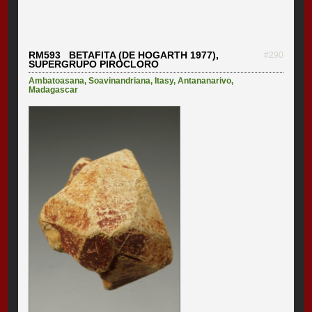
RM593 BETAFITA (DE HOGARTH 1977),
#290
SUPERGRUPO PIROCLORO
Ambatoasana
,
Soavinandriana
,
Itasy
,
Antananarivo
,
Madagascar