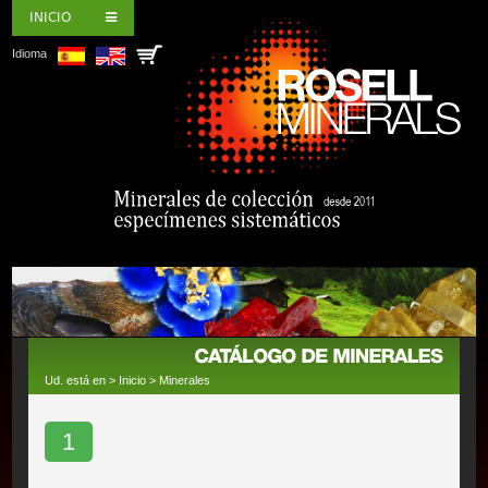
INICIO
Idioma
Ud. está en >
Inicio
>
Minerales
1