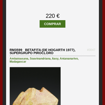
220 €
COMPRAR
RM3599 BETAFITA (DE HOGARTH 1977),
#3047
SUPERGRUPO PIROCLORO
Ambatoasana
,
Soavinandriana
,
Itasy
,
Antananarivo
,
Madagascar