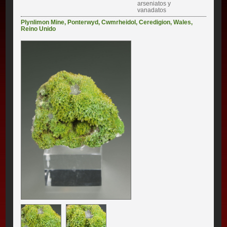
arseniatos y
vanadatos
Plynlimon Mine
,
Ponterwyd
,
Cwmrheidol
,
Ceredigion
,
Wales
,
Reino Unido