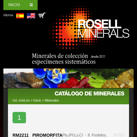
INICIO
Idioma
Ud. está en >
Inicio
>
Minerales
1
RM2211 PIROMORFITA
Pb₅(PO₄)₃Cl
- 8. Fosfatos,
#1783