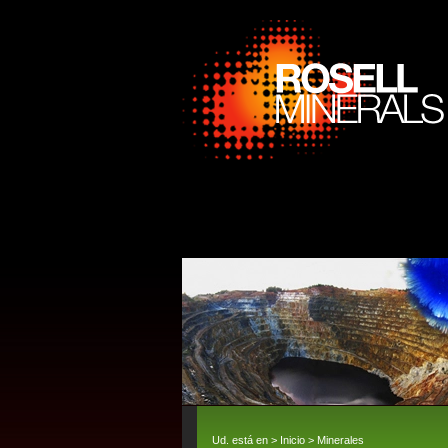
Ud. está en >
Inicio
>
Minerales