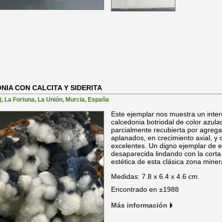
IA CON CALCITA Y SIDERITA
)
,
La Fortuna
,
La Unión
,
Murcia
,
España
Este ejemplar nos muestra un inte
calcedonia botriodal de color azulad
parcialmente recubierta por agregad
aplanados, en crecimiento axial, y 
excelentes. Un digno ejemplar de e
desaparecida lindando con la cort
estética de esta clásica zona mine
Medidas: 7.8 x 6.4 x 4.6 cm.
Encontrado en ±1988
Más información