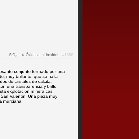
SiO₂
- 4. Óxidos e hidróxidos
#1658
resante conjunto formado por una
o, muy brillante, que se halla
os de cristales de calcita,
con una transparencia y brillo
sta explotación minera casi
a San Valentín. Una pieza muy
ra murciana.