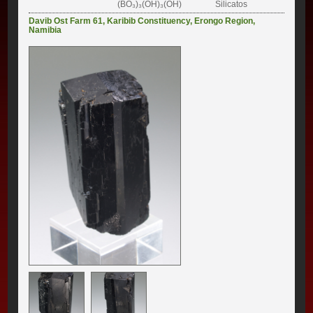
(BO₃)₃(OH)₃(OH)
Silicatos
Davib Ost Farm 61
,
Karibib Constituency
,
Erongo Region
,
Namibia