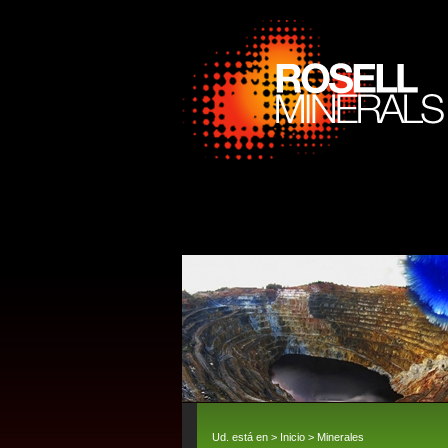
Ud. está en >
Inicio
>
Minerales