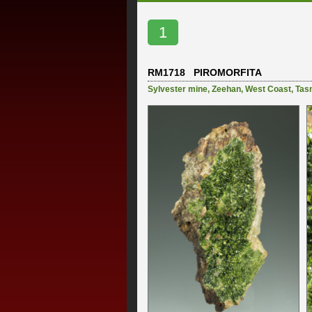
1
RM1718 PIROMORFITA
Sylvester mine
,
Zeehan
,
West Coast
,
Tas