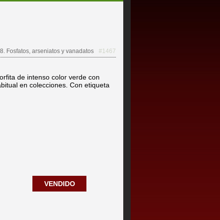
8. Fosfatos, arseniatos y vanadatos
#1467
orfita de intenso color verde con
bitual en colecciones. Con etiqueta
VENDIDO